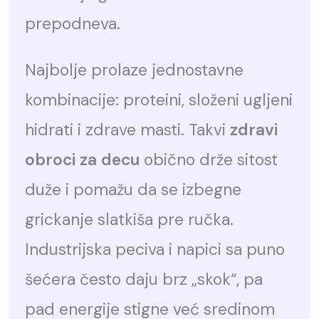
prepodneva.
Najbolje prolaze jednostavne
kombinacije: proteini, složeni ugljeni
hidrati i zdrave masti. Takvi
zdravi
obroci za decu
obično drže sitost
duže i pomažu da se izbegne
grickanje slatkiša pre ručka.
Industrijska peciva i napici sa puno
šećera često daju brz „skok“, pa
pad energije stigne već sredinom