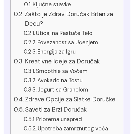
Ključne stavke
Zašto je Zdrav Doručak Bitan za
Decu?
Uticaj na Rastuće Telo
Povezanost sa Učenjem
Energija za Igru
Kreativne Ideje za Doručak
Smoothie sa Voćem
Avokado na Tostu
Jogurt sa Granolom
Zdrave Opcije za Slatke Doručke
Saveti za Brzi Doručak
Priprema unapred
Upotreba zamrznutog voća