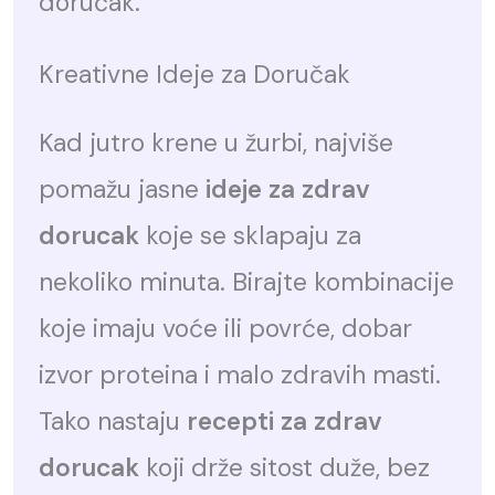
doručak.
Kreativne Ideje za Doručak
Kad jutro krene u žurbi, najviše
pomažu jasne
ideje za zdrav
dorucak
koje se sklapaju za
nekoliko minuta. Birajte kombinacije
koje imaju voće ili povrće, dobar
izvor proteina i malo zdravih masti.
Tako nastaju
recepti za zdrav
dorucak
koji drže sitost duže, bez