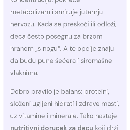
metabolizam i smiruje jutarnju
nervozu. Kada se preskoči ili odloži,
deca često posegnu za brzom
hranom „s nogu“. A te opcije znaju
da budu pune šećera i siromašne
vlaknima.
Dobro pravilo je balans: proteini,
složeni ugljeni hidrati i zdrave masti,
uz vitamine i minerale. Tako nastaje
nutritivni dorucak za decu
koji drži