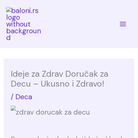
Skip
to
Mai
content
Me
Ideje za Zdrav Doručak za
Decu – Ukusno i Zdravo!
/
Deca