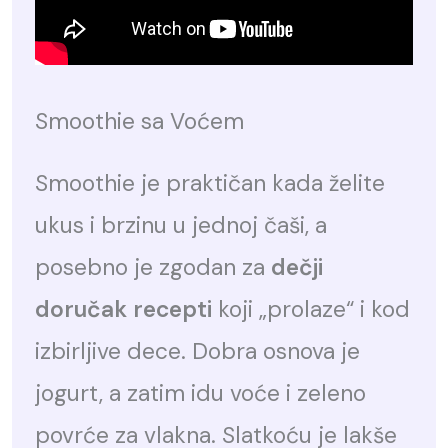
Smoothie sa Voćem
Smoothie je praktičan kada želite
ukus i brzinu u jednoj čaši, a
posebno je zgodan za
dečji
doručak recepti
koji „prolaze“ i kod
izbirljive dece. Dobra osnova je
jogurt, a zatim idu voće i zeleno
povrće za vlakna. Slatkoću je lakše