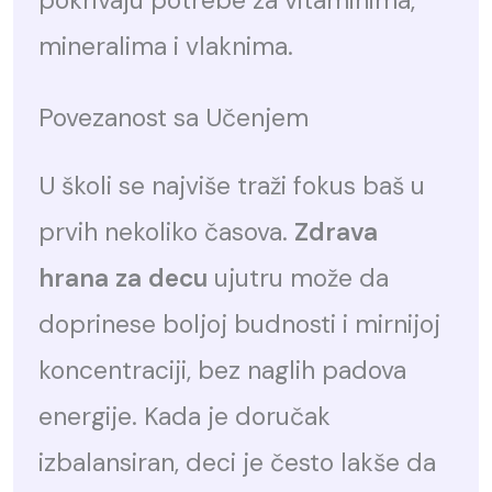
pokrivaju potrebe za vitaminima,
mineralima i vlaknima.
Povezanost sa Učenjem
U školi se najviše traži fokus baš u
prvih nekoliko časova.
Zdrava
hrana za decu
ujutru može da
doprinese boljoj budnosti i mirnijoj
koncentraciji, bez naglih padova
energije. Kada je doručak
izbalansiran, deci je često lakše da