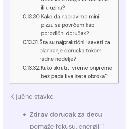
ili u užinu?
Kako da napravimo mini
pizzu sa povrćem kao
porodični doručak?
Šta su najpraktičniji saveti za
planiranje doručka tokom
radne nedelje?
Kako skratiti vreme pripreme
bez pada kvaliteta obroka?
Ključne stavke
Zdrav dorucak za decu
pomaže fokusu, energiji i