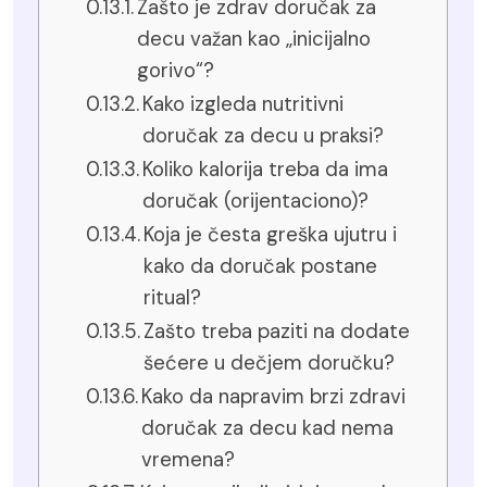
Zašto je zdrav doručak za
decu važan kao „inicijalno
gorivo“?
Kako izgleda nutritivni
doručak za decu u praksi?
Koliko kalorija treba da ima
doručak (orijentaciono)?
Koja je česta greška ujutru i
kako da doručak postane
ritual?
Zašto treba paziti na dodate
šećere u dečjem doručku?
Kako da napravim brzi zdravi
doručak za decu kad nema
vremena?