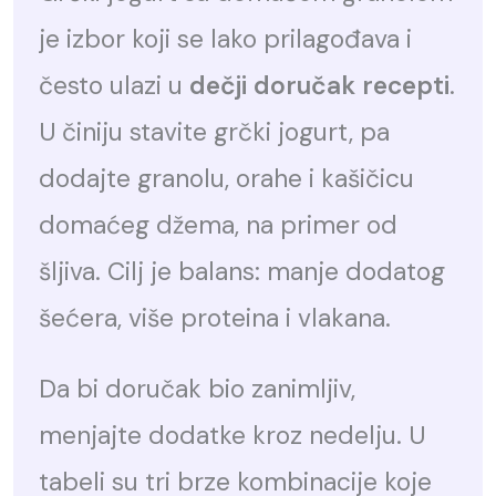
je izbor koji se lako prilagođava i
često ulazi u
dečji doručak recepti
.
U činiju stavite grčki jogurt, pa
dodajte granolu, orahe i kašičicu
domaćeg džema, na primer od
šljiva. Cilj je balans: manje dodatog
šećera, više proteina i vlakana.
Da bi doručak bio zanimljiv,
menjajte dodatke kroz nedelju. U
tabeli su tri brze kombinacije koje