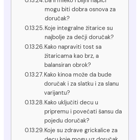
Da li mleko i biljni napici
mogu biti dobra osnova za
doručak?
Koje integralne žitarice su
najbolje za dečji doručak?
Kako napraviti tost sa
žitaricama kao brz, a
balansiran obrok?
Kako kinoa može da bude
doručak i za slatku i za slanu
varijantu?
Kako uključiti decu u
pripremu i povećati šansu da
pojedu doručak?
Koje su zdrave grickalice za
decu koje mogu uz doručak