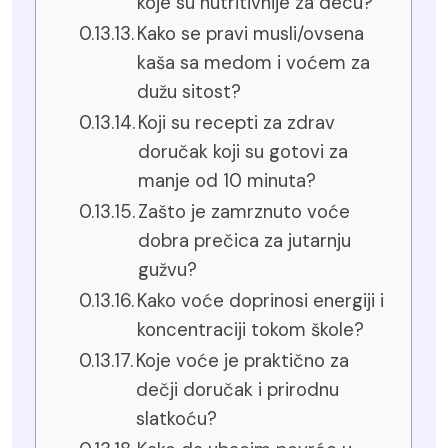
koje su nutritivnije za decu?
Kako se pravi musli/ovsena
kaša sa medom i voćem za
dužu sitost?
Koji su recepti za zdrav
doručak koji su gotovi za
manje od 10 minuta?
Zašto je zamrznuto voće
dobra prečica za jutarnju
gužvu?
Kako voće doprinosi energiji i
koncentraciji tokom škole?
Koje voće je praktično za
dečji doručak i prirodnu
slatkoću?