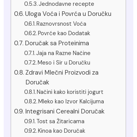
Jednodavne recepte
Uloga Voća i Povrća u Doručku
Raznovrsnost Voća
Povrće kao Dodatak
Doručak sa Proteinima
Jaja na Razne Načine
Meso i Sir u Doručku
Zdravi Mlečni Proizvodi za
Doručak
Načini kako koristiti jogurt
Mleko kao Izvor Kalcijuma
Integrisani Cerealni Doručak
Tost sa Žitaricama
Kinoa kao Doručak