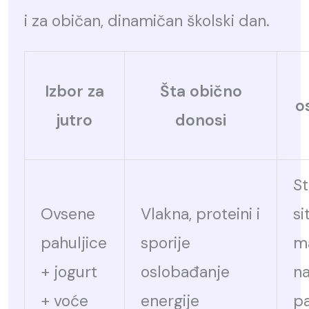
i za običan, dinamičan školski dan.
Izbor za
Šta obično
o
jutro
donosi
St
Ovsene
Vlakna, proteini i
si
pahuljice
sporije
m
+ jogurt
oslobađanje
na
+ voće
energije
p