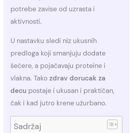
potrebe zavise od uzrasta i
aktivnosti.
U nastavku sledi niz ukusnih
predloga koji smanjuju dodate
šećere, a pojačavaju proteine i
vlakna. Tako
zdrav dorucak za
decu
postaje i ukusan i praktičan,
čak i kad jutro krene užurbano.
Sadržaj