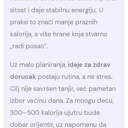
sitost i daje stabilnu energiju. U
praksi to znači manje praznih
kalorija, a više hrane koja stvarno
„radi posao“.
Uz malo planiranja,
ideje za zdrav
dorucak
postaju rutina, a ne stres.
Cilj nije savršen tanjir, već pametan
izbor većinu dana. Za mnogu decu,
300–500 kalorija ujutru bude
dobar orijentir, uz napomenu da