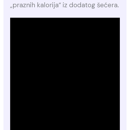
„praznih kalorija“ iz dodatog šećera.