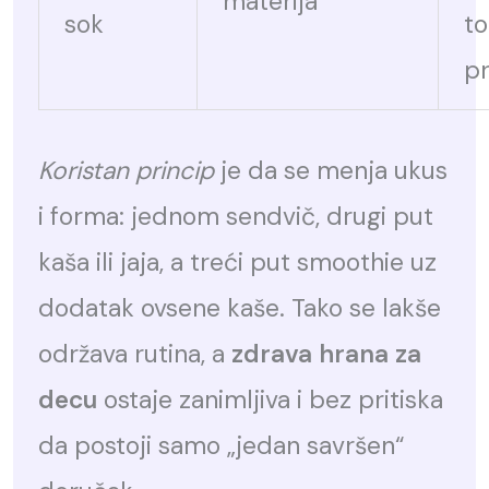
materija
sok
t
p
Koristan princip
je da se menja ukus
i forma: jednom sendvič, drugi put
kaša ili jaja, a treći put smoothie uz
dodatak ovsene kaše. Tako se lakše
održava rutina, a
zdrava hrana za
decu
ostaje zanimljiva i bez pritiska
da postoji samo „jedan savršen“