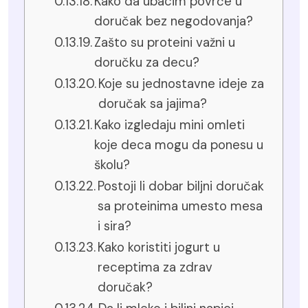
Kako da ubacim povrće u
doručak bez negodovanja?
Zašto su proteini važni u
doručku za decu?
Koje su jednostavne ideje za
doručak sa jajima?
Kako izgledaju mini omleti
koje deca mogu da ponesu u
školu?
Postoji li dobar biljni doručak
sa proteinima umesto mesa
i sira?
Kako koristiti jogurt u
receptima za zdrav
doručak?