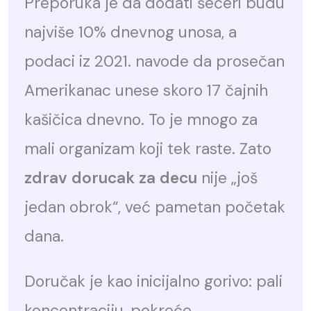
Preporuka je da dodati šećeri budu
najviše 10% dnevnog unosa, a
podaci iz 2021. navode da prosečan
Amerikanac unese skoro 17 čajnih
kašičica dnevno. To je mnogo za
mali organizam koji tek raste. Zato
zdrav dorucak za decu
nije „još
jedan obrok“, već pametan početak
dana.
Doručak je kao inicijalno gorivo: pali
koncentraciju, pokreće