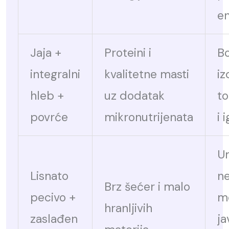
en
Jaja +
Proteini i
Bo
integralni
kvalitetne masti
iz
hleb +
uz dodatak
to
povrće
mikronutrijenata
i 
Um
Lisnato
n
Brz šećer i malo
pecivo +
m
hranljivih
zaslađen
ja