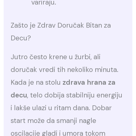
variraju.
Zašto je Zdrav Doručak Bitan za
Decu?
Jutro često krene u žurbi, ali
doručak vredi tih nekoliko minuta.
Kada je na stolu
zdrava hrana za
decu
, telo dobija stabilniju energiju
i lakše ulazi u ritam dana. Dobar
start može da smanji nagle
oscilacije gladi i umora tokom