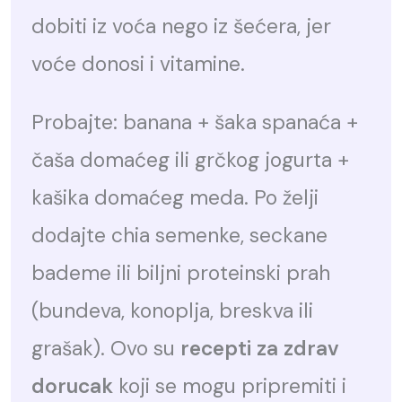
dobiti iz voća nego iz šećera, jer
voće donosi i vitamine.
Probajte: banana + šaka spanaća +
čaša domaćeg ili grčkog jogurta +
kašika domaćeg meda. Po želji
dodajte chia semenke, seckane
bademe ili biljni proteinski prah
(bundeva, konoplja, breskva ili
grašak). Ovo su
recepti za zdrav
dorucak
koji se mogu pripremiti i