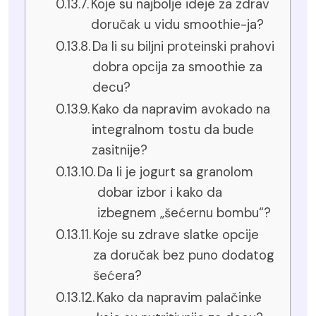
Koje su najbolje ideje za zdrav
doručak u vidu smoothie-ja?
Da li su biljni proteinski prahovi
dobra opcija za smoothie za
decu?
Kako da napravim avokado na
integralnom tostu da bude
zasitnije?
Da li je jogurt sa granolom
dobar izbor i kako da
izbegnem „šećernu bombu“?
Koje su zdrave slatke opcije
za doručak bez puno dodatog
šećera?
Kako da napravim palačinke