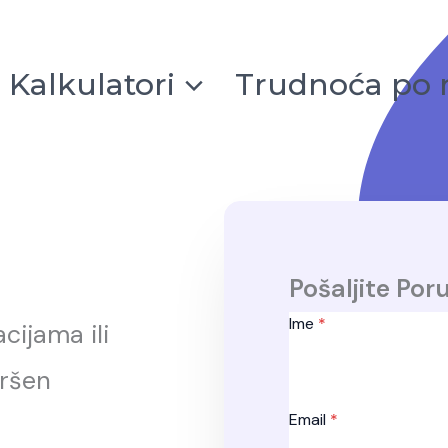
Kalkulatori
Trudnoća po 
Pošaljite Por
Ime
*
cijama ili
vršen
Email
*