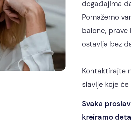
događajima d
Pomažemo vam
balone, prave 
ostavlja bez d
Kontaktirajte 
slavlje koje će
Svaka proslav
kreiramo detal