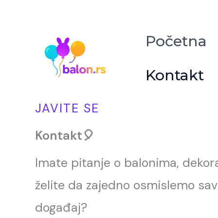
Skip
to
Početna
content
Kontakt
JAVITE SE
Kontakt🎈
Imate pitanje o balonima, dekora
želite da zajedno osmislemo sa
događaj?