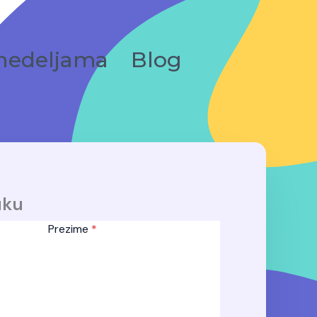
nedeljama
Blog
uku
Prezime
*