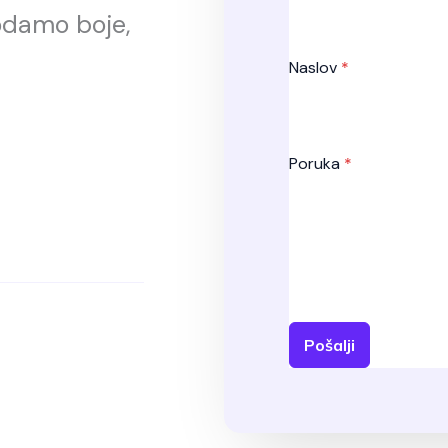
odamo boje,
Naslov
*
Poruka
*
Pošalji