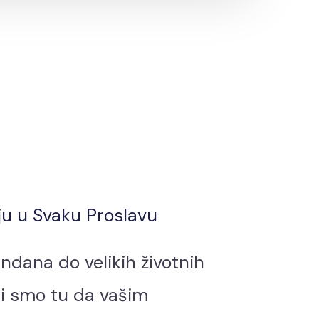
ju u Svaku Proslavu
dana do velikih životnih
i smo tu da vašim