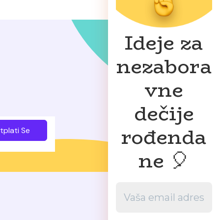
Ideje za
nezabora
vne
dečije
rođenda
tplati Se
ne 🎈