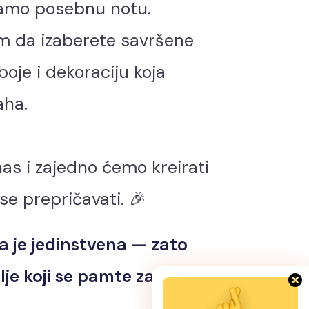
amo posebnu notu.
 da izaberete savršene
boje i dekoraciju koja
aha.
nas i zajedno ćemo kreirati
 se prepričavati. 🎉
a je jedinstvena — zato
je koji se pamte zauvek.