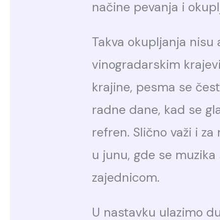
načine pevanja i okuplj
Takva okupljanja nisu 
vinogradarskim krajev
krajine, pesma se čest
radne dane, kad se gla
refren. Slično važi i z
u junu, gde se muzika 
zajednicom.
U nastavku ulazimo du