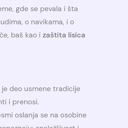
eme, gde se pevala i šta
udima, o navikama, i o
e, baš kao i
zaštita lisica
a je deo usmene tradicije
ti i prenosi.
pesmi oslanja se na osobine