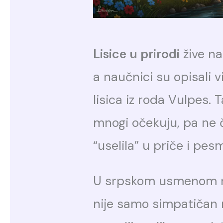
Lisice u prirodi
žive na
a naučnici su opisali 
lisica iz roda Vulpes. 
mnogi očekuju, pa ne č
“uselila” u priče i pes
U srpskom usmenom 
nije samo simpatičan r