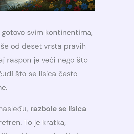
 gotovo svim kontinentima,
više od deset vrsta pravih
Taj raspon je veći nego što
udi što se lisica često
me.
nasleđu,
razbole se lisica
efren. To je kratka,