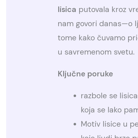
lisica
putovala kroz vr
nam govori danas—o lj
tome kako čuvamo prič
u savremenom svetu.
Ključne poruke
razbole se lisic
koja se lako pam
Motiv lisice u 