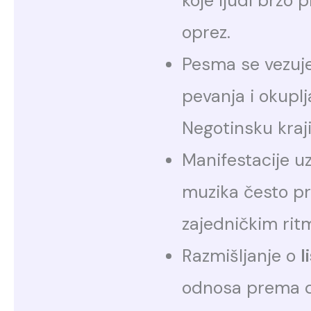
koje ljudi brzo p
oprez.
Pesma se vezuje
pevanja i okuplja
Negotinsku kraj
Manifestacije u
muzika često pr
zajedničkim rit
Razmišljanje o
l
odnosa prema div