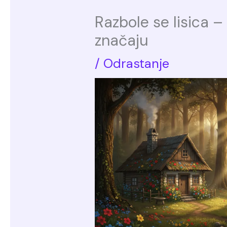
Razbole se lisica –
značaju
/
Odrastanje