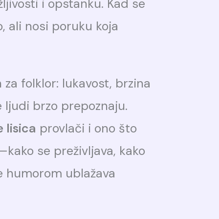
žljivosti i opstanku. Kad se
, ali nosi poruku koja
 za folklor: lukavost, brzina
 ljudi brzo prepoznaju.
 lisica
provlači i ono što
kako se preživljava, kako
o se humorom ublažava