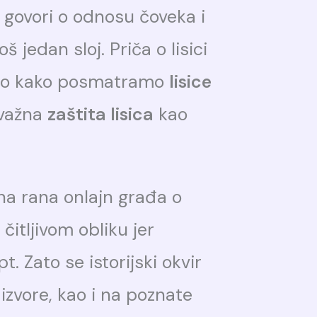
 govori o odnosu čoveka i
oš jedan sloj. Priča o lisici
 to kako posmatramo
lisice
e važna
zaštita lisica
kao
dna rana onlajn građa o
čitljivom obliku jer
t. Zato se istorijski okvir
izvore, kao i na poznate