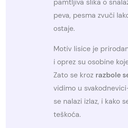
pamtljiva slika o snala
peva, pesma zvuči lako
ostaje.
Motiv lisice je prirodan
i oprez su osobine koje
Zato se kroz
razbole se
vidimo u svakodnevici—
se nalazi izlaz, i kak
teškoća.