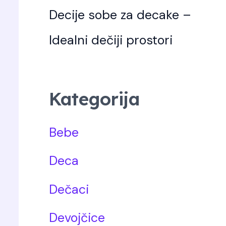
Decije sobe za decake –
Idealni dečiji prostori
Kategorija
Bebe
Deca
Dečaci
Devojčice