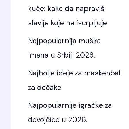
kuće: kako da napraviš
slavlje koje ne iscrpljuje
Najpopularnija muška
imena u Srbiji 2026.
Najbolje ideje za maskenbal
za dečake
Najpopularnije igračke za
devojčice u 2026.