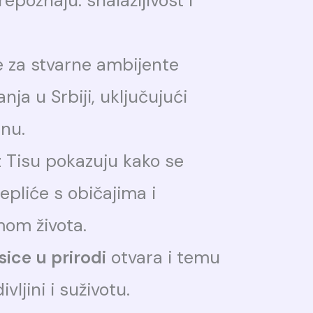
repoznaju: snalažljivost i
 za stvarne ambijente
nja u Srbiji, uključujući
inu.
z Tisu pokazuju kako se
epliće s običajima i
mom života.
isice u prirodi
otvara i temu
ljini i suživotu.