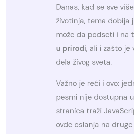
Danas, kad se sve više
životinja, tema dobija j
može da podseti i na
u prirodi
, ali i zašto j
dela živog sveta.
Važno je reći i ovo: je
pesmi nije dostupna u 
stranica traži JavaScrip
ovde oslanja na druge 