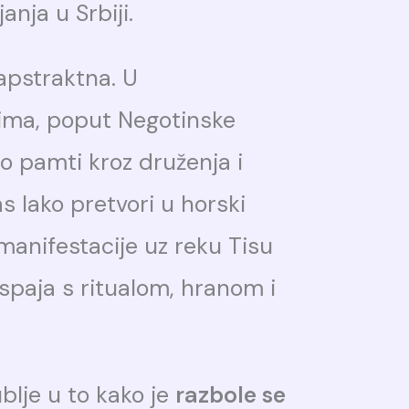
anja u Srbiji.
apstraktna. U
ima, poput Negotinske
o pamti kroz druženja i
s lako pretvori u horski
a manifestacije uz reku Tisu
spaja s ritualom, hranom i
blje u to kako je
razbole se