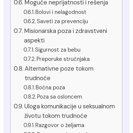
Moguće neprijatnosti i rešenja
Bolovi i nelagodnost
Saveti za prevenciju
Misionarska poza i zdravstveni
aspekti
Sigurnost za bebu
Preporuke stručnjaka
Alternativne poze tokom
trudnoće
Bočna poza
Poza sa osloncem
Uloga komunikacije u seksualnom
životu tokom trudnoće
Razgovor o željama