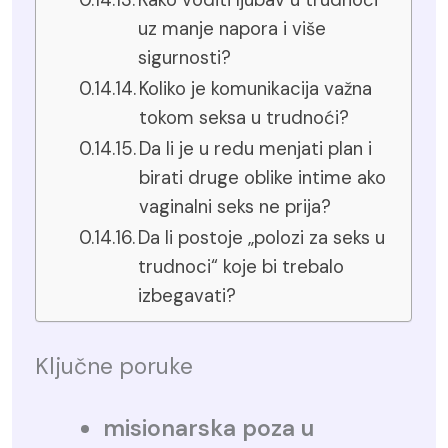
Kako voditi ljubav u trudnoći
uz manje napora i više
sigurnosti?
Koliko je komunikacija važna
tokom seksa u trudnoći?
Da li je u redu menjati plan i
birati druge oblike intime ako
vaginalni seks ne prija?
Da li postoje „polozi za seks u
trudnoci“ koje bi trebalo
izbegavati?
Ključne poruke
misionarska poza u