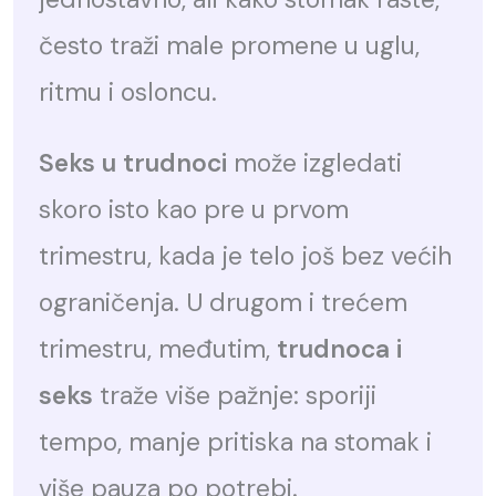
često traži male promene u uglu,
ritmu i osloncu.
Seks u trudnoci
može izgledati
skoro isto kao pre u prvom
trimestru, kada je telo još bez većih
ograničenja. U drugom i trećem
trimestru, međutim,
trudnoca i
seks
traže više pažnje: sporiji
tempo, manje pritiska na stomak i
više pauza po potrebi.