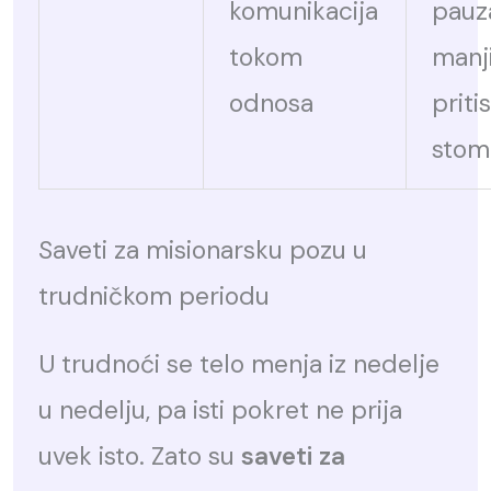
komunikacija
pauz
tokom
manj
odnosa
priti
stom
Saveti za misionarsku pozu u
trudničkom periodu
U trudnoći se telo menja iz nedelje
u nedelju, pa isti pokret ne prija
uvek isto. Zato su
saveti za