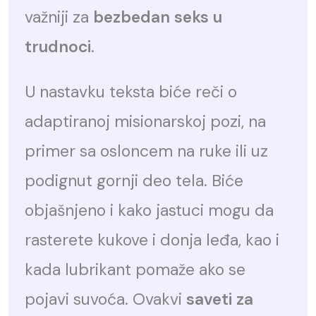
važniji za
bezbedan seks u
trudnoci
.
U nastavku teksta biće reči o
adaptiranoj misionarskoj pozi, na
primer sa osloncem na ruke ili uz
podignut gornji deo tela. Biće
objašnjeno i kako jastuci mogu da
rasterete kukove i donja leđa, kao i
kada lubrikant pomaže ako se
pojavi suvoća. Ovakvi
saveti za