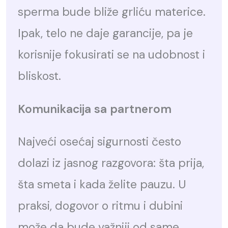
sperma bude bliže grliću materice.
Ipak, telo ne daje garancije, pa je
korisnije fokusirati se na udobnost i
bliskost.
Komunikacija sa partnerom
Najveći osećaj sigurnosti često
dolazi iz jasnog razgovora: šta prija,
šta smeta i kada želite pauzu. U
praksi, dogovor o ritmu i dubini
može da bude važniji od same