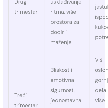
Drugi
usklađivanje
jastu
trimestar
ritma, više
ispo
prostora za
kuko
dodir i
potr
maženje
Viši
Bliskost i
oslo
emotivna
gorn
sigurnost,
dela 
Treći
jednostavna
više
trimestar