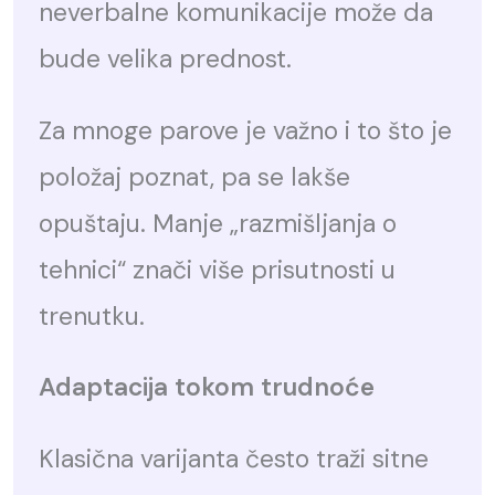
neverbalne komunikacije može da
bude velika prednost.
Za mnoge parove je važno i to što je
položaj poznat, pa se lakše
opuštaju. Manje „razmišljanja o
tehnici“ znači više prisutnosti u
trenutku.
Adaptacija tokom trudnoće
Klasična varijanta često traži sitne