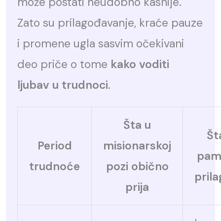
može postati neudobno kasnije.
Zato su prilagođavanje, kraće pauze
i promene ugla sasvim očekivani
deo priče o tome
kako voditi
ljubav u trudnoci
.
Šta u
Št
Period
misionarskoj
pam
trudnoće
pozi obično
prila
prija