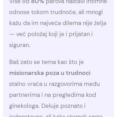
Više od
80%
parova nastavi intimne
odnose tokom trudnoće, ali mnogi
kažu da im najveća dilema nije želja
— već položaj koji je i prijatan i
siguran.
Baš zato se tema kao što je
misionarska poza u trudnoci
stalno vraća u razgovorima među
partnerima i na pregledima kod
ginekologa. Deluje poznato i
jednostavno, ali kako stomak raste,