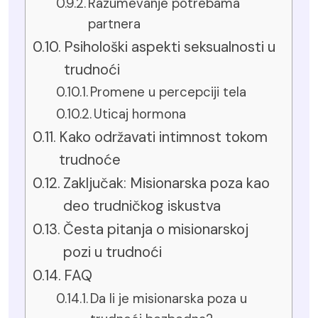
Razumevanje potrebama
partnera
Psihološki aspekti seksualnosti u
trudnoći
Promene u percepciji tela
Uticaj hormona
Kako održavati intimnost tokom
trudnoće
Zaključak: Misionarska poza kao
deo trudničkog iskustva
Česta pitanja o misionarskoj
pozi u trudnoći
FAQ
Da li je misionarska poza u