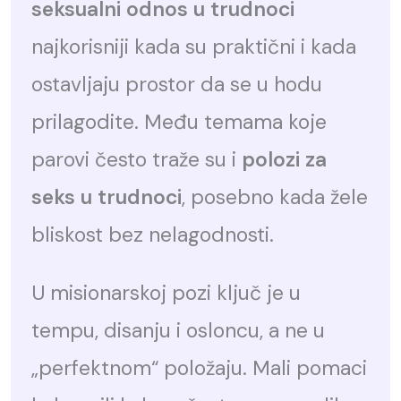
seksualni odnos u trudnoci
najkorisniji kada su praktični i kada
ostavljaju prostor da se u hodu
prilagodite. Među temama koje
parovi često traže su i
polozi za
seks u trudnoci
, posebno kada žele
bliskost bez nelagodnosti.
U misionarskoj pozi ključ je u
tempu, disanju i osloncu, a ne u
„perfektnom“ položaju. Mali pomaci