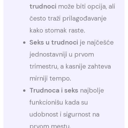
trudnoci
može biti opcija, ali
često traži prilagođavanje
kako stomak raste.
Seks u trudnoci
je najčešće
jednostavniji u prvom
trimestru, a kasnije zahteva
mirniji tempo.
Trudnoca i seks
najbolje
funkcionišu kada su
udobnost i sigurnost na
prvom mestu.