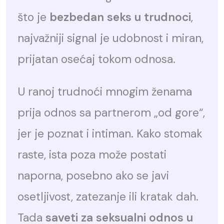
što je
bezbedan seks u trudnoci
,
najvažniji signal je udobnost i miran,
prijatan osećaj tokom odnosa.
U ranoj trudnoći mnogim ženama
prija odnos sa partnerom „od gore“,
jer je poznat i intiman. Kako stomak
raste, ista poza može postati
naporna, posebno ako se javi
osetljivost, zatezanje ili kratak dah.
Tada
saveti za seksualni odnos u