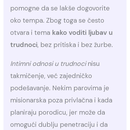
pomogne da se lakše dogovorite
oko tempa. Zbog toga se često
otvara i tema
kako voditi ljubav u
trudnoci
, bez pritiska i bez žurbe.
Intimni odnosi u trudnoci
nisu
takmičenje, već zajedničko
podešavanje. Nekim parovima je
misionarska poza privlačna i kada
planiraju porodicu, jer može da
omogući dublju penetraciju i da