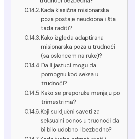
trudnoći bezbedna?
Kada klasična misionarska
poza postaje neudobna i šta
tada raditi?
Kako izgleda adaptirana
misionarska poza u trudnoći
(sa osloncem na ruke)?
Da li jastuci mogu da
pomognu kod seksa u
trudnoći?
Kako se preporuke menjaju po
trimestrima?
Koji su ključni saveti za
seksualni odnos u trudnoći da
bi bilo udobno i bezbedno?