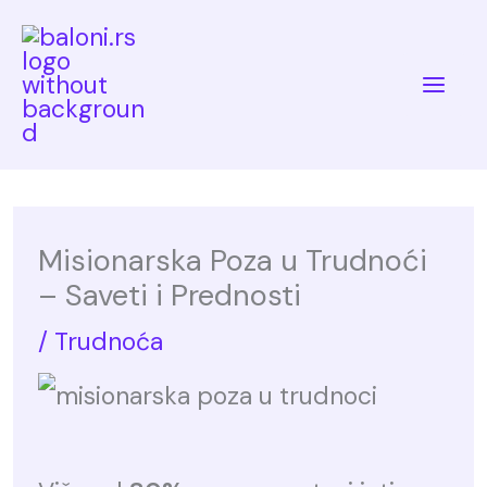
Skip
to
Mai
content
Me
Misionarska Poza u Trudnoći
– Saveti i Prednosti
/
Trudnoća