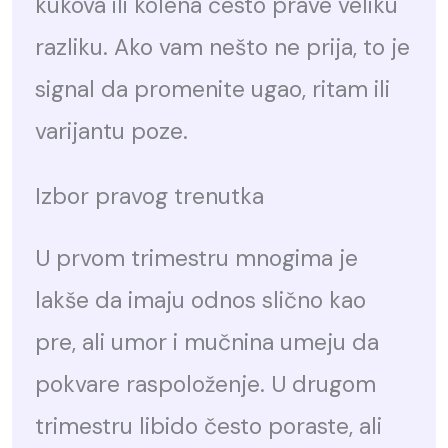
kukova ili kolena često prave veliku
razliku. Ako vam nešto ne prija, to je
signal da promenite ugao, ritam ili
varijantu poze.
Izbor pravog trenutka
U prvom trimestru mnogima je
lakše da imaju odnos slično kao
pre, ali umor i mučnina umeju da
pokvare raspoloženje. U drugom
trimestru libido često poraste, ali