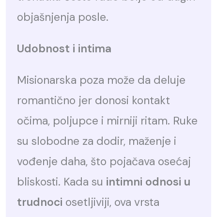
objašnjenja posle.
Udobnost i intima
Misionarska poza može da deluje
romantično jer donosi kontakt
očima, poljupce i mirniji ritam. Ruke
su slobodne za dodir, maženje i
vođenje daha, što pojačava osećaj
bliskosti. Kada su
intimni odnosi u
trudnoci
osetljiviji, ova vrsta