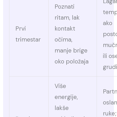
Laga
Poznati
tem
ritam, lak
ako
Prvi
kontakt
posto
trimestar
očima,
mučn
manje brige
ili os
oko položaja
grud
Više
Partn
energije,
oslan
lakše
ruke;