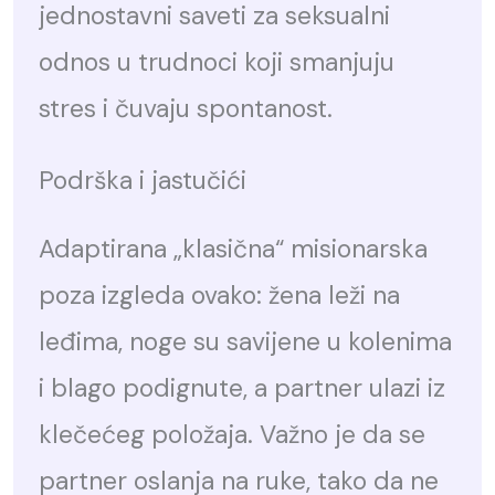
jednostavni saveti za seksualni
odnos u trudnoci koji smanjuju
stres i čuvaju spontanost.
Podrška i jastučići
Adaptirana „klasična“ misionarska
poza izgleda ovako: žena leži na
leđima, noge su savijene u kolenima
i blago podignute, a partner ulazi iz
klečećeg položaja. Važno je da se
partner oslanja na ruke, tako da ne