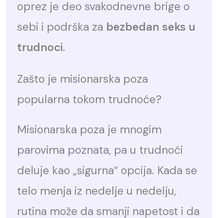
oprez je deo svakodnevne brige o
sebi i podrška za
bezbedan seks u
trudnoci
.
Zašto je misionarska poza
popularna tokom trudnoće?
Misionarska poza je mnogim
parovima poznata, pa u trudnoći
deluje kao „sigurna“ opcija. Kada se
telo menja iz nedelje u nedelju,
rutina može da smanji napetost i da