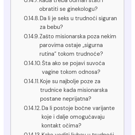
Kada treba odmah stati i
obratiti se ginekologu?
Da li je seks u trudnoći siguran
za bebu?
Zašto misionarska poza nekim
parovima ostaje „sigurna
rutina“ tokom trudnoće?
Šta ako se pojavi suvoća
vagine tokom odnosa?
Koje su najbolje poze za
trudnice kada misionarska
postane neprijatna?
Da li postoje bočne varijante
koje i dalje omogućavaju
kontakt očima?