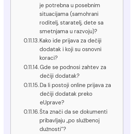
je potrebna u posebnim
situacijama (samohrani
roditelj, staratelj, dete sa
smetnjama u razvoju)?
Kako ide prijava za dečiji
dodatak i koji su osnovni
koraci?
Gde se podnosi zahtev za
dečiji dodatak?
Da li postoji online prijava za
dečiji dodatak preko
eUprave?
Šta znači da se dokumenti
pribavljaju „po službenoj
dužnosti“?