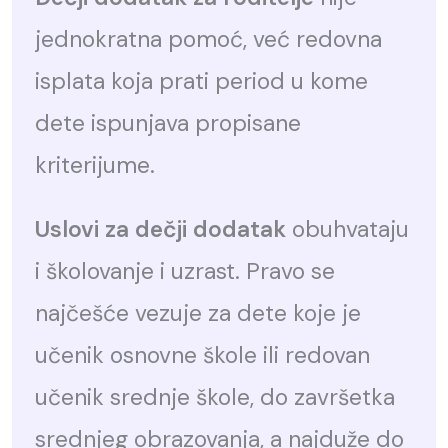
jednokratna pomoć, već redovna
isplata koja prati period u kome
dete ispunjava propisane
kriterijume.
Uslovi za dečji dodatak
obuhvataju
i školovanje i uzrast. Pravo se
najčešće vezuje za dete koje je
učenik osnovne škole ili redovan
učenik srednje škole, do završetka
srednjeg obrazovanja, a najduže do