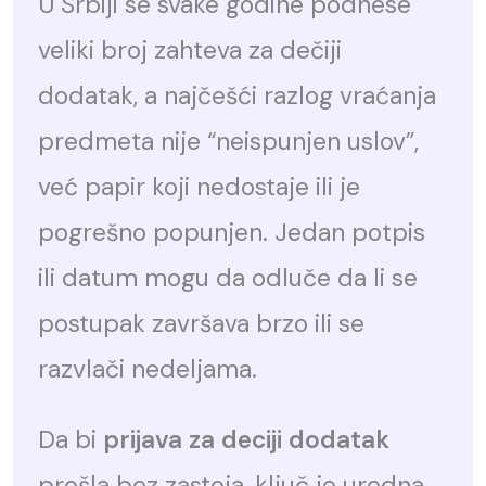
U Srbiji se svake godine podnese
veliki broj zahteva za dečiji
dodatak, a najčešći razlog vraćanja
predmeta nije “neispunjen uslov”,
već papir koji nedostaje ili je
pogrešno popunjen. Jedan potpis
ili datum mogu da odluče da li se
postupak završava brzo ili se
razvlači nedeljama.
Da bi
prijava za deciji dodatak
prošla bez zastoja, ključ je uredna