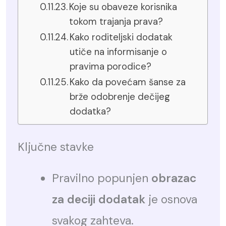
Koje su obaveze korisnika
tokom trajanja prava?
Kako roditeljski dodatak
utiče na informisanje o
pravima porodice?
Kako da povećam šanse za
brže odobrenje dečijeg
dodatka?
Ključne stavke
Pravilno popunjen
obrazac
za deciji dodatak
je osnova
svakog zahteva.