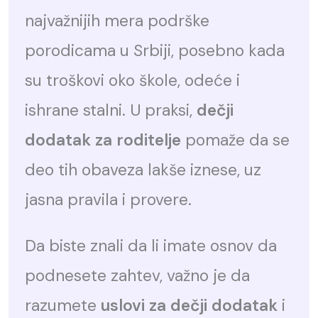
najvažnijih mera podrške
porodicama u Srbiji, posebno kada
su troškovi oko škole, odeće i
ishrane stalni. U praksi,
dečji
dodatak za roditelje
pomaže da se
deo tih obaveza lakše iznese, uz
jasna pravila i provere.
Da biste znali da li imate osnov da
podnesete zahtev, važno je da
razumete
uslovi za dečji dodatak
i