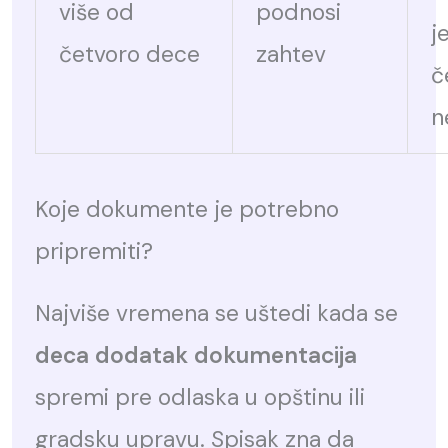
više od
podnosi
j
četvoro dece
zahtev
č
n
Koje dokumente je potrebno
pripremiti?
Najviše vremena se uštedi kada se
deca dodatak dokumentacija
spremi pre odlaska u opštinu ili
gradsku upravu. Spisak zna da