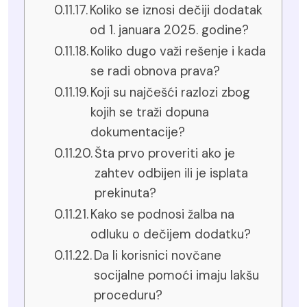
Koliko se iznosi dečiji dodatak
od 1. januara 2025. godine?
Koliko dugo važi rešenje i kada
se radi obnova prava?
Koji su najčešći razlozi zbog
kojih se traži dopuna
dokumentacije?
Šta prvo proveriti ako je
zahtev odbijen ili je isplata
prekinuta?
Kako se podnosi žalba na
odluku o dečijem dodatku?
Da li korisnici novčane
socijalne pomoći imaju lakšu
proceduru?