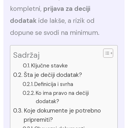
kompletni,
prijava za deciji
dodatak
ide lakše, a rizik od
dopune se svodi na minimum.
Sadržaj
Ključne stavke
Šta je dečiji dodatak?
Definicija i svrha
Ko ima pravo na dečiji
dodatak?
Koje dokumente je potrebno
pripremiti?