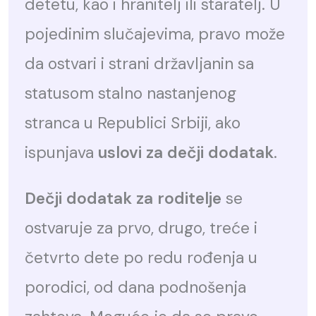
detetu, kao i hranitelj ili staratelj. U
pojedinim slučajevima, pravo može
da ostvari i strani državljanin sa
statusom stalno nastanjenog
stranca u Republici Srbiji, ako
ispunjava
uslovi za dečji dodatak
.
Dečji dodatak za roditelje
se
ostvaruje za prvo, drugo, treće i
četvrto dete po redu rođenja u
porodici, od dana podnošenja