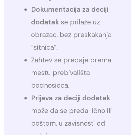
Dokumentacija za deciji
dodatak
se prilaže uz
obrazac, bez preskakanja
“sitnica”.
Zahtev se predaje prema
mestu prebivališta
podnosioca.
Prijava za deciji dodatak
može da se preda lično ili
poštom, u zavisnosti od