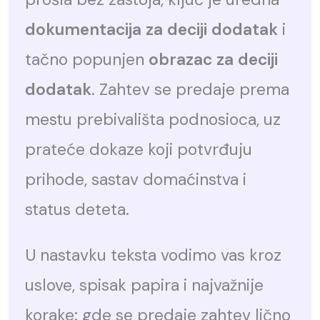
dokumentacija za deciji dodatak
i
tačno popunjen
obrazac za deciji
dodatak
. Zahtev se predaje prema
mestu prebivališta podnosioca, uz
prateće dokaze koji potvrđuju
prihode, sastav domaćinstva i
status deteta.
U nastavku teksta vodimo vas kroz
uslove, spisak papira i najvažnije
korake: gde se predaje zahtev lično