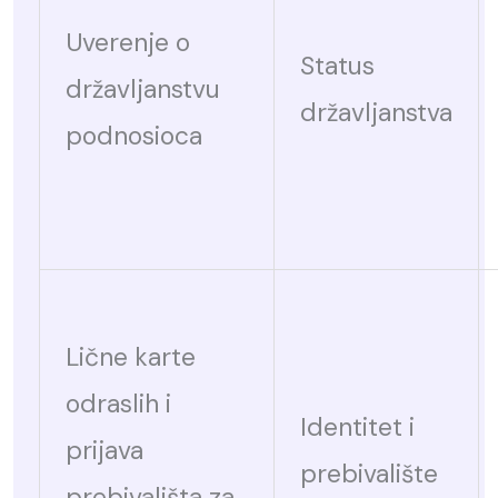
Uverenje o
Status
državljanstvu
državljanstva
podnosioca
Lične karte
odraslih i
Identitet i
prijava
prebivalište
prebivališta za