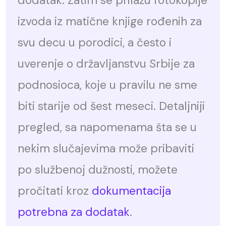
dodatak. Zatim se prilažu fotokopije
izvoda iz matične knjige rođenih za
svu decu u porodici, a često i
uverenje o državljanstvu Srbije za
podnosioca, koje u pravilu ne sme
biti starije od šest meseci. Detaljniji
pregled, sa napomenama šta se u
nekim slučajevima može pribaviti
po službenoj dužnosti, možete
pročitati kroz
dokumentacija
potrebna za dodatak
.