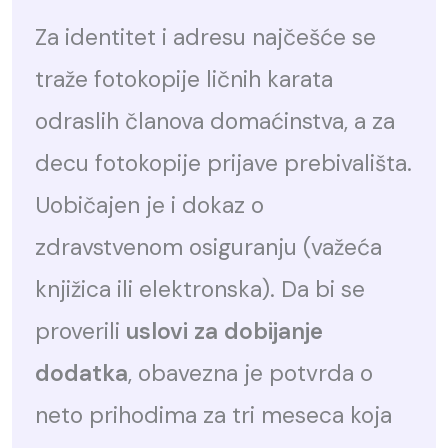
Za identitet i adresu najčešće se
traže fotokopije ličnih karata
odraslih članova domaćinstva, a za
decu fotokopije prijave prebivališta.
Uobičajen je i dokaz o
zdravstvenom osiguranju (važeća
knjižica ili elektronska). Da bi se
proverili
uslovi za dobijanje
dodatka
, obavezna je potvrda o
neto prihodima za tri meseca koja