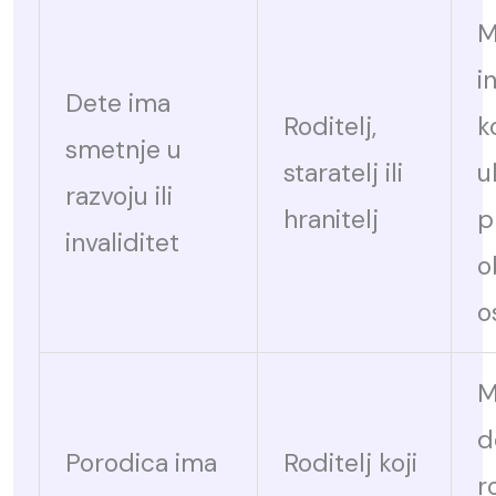
M
i
Dete ima
Roditelj,
k
smetnje u
staratelj ili
u
razvoju ili
hranitelj
p
invaliditet
o
o
M
d
Porodica ima
Roditelj koji
r