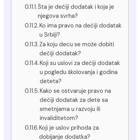
Šta je dečiji dodatak i koja je
njegova svrha?
Ko ima pravo na dečiji dodatak
u Srbiji?
Za koju decu se može dobiti
dečiji dodatak?
Koji su uslovi za dečiji dodatak
u pogledu školovanja i godina
deteta?
Kako se ostvaruje pravo na
dečiji dodatak za dete sa
smetnjama u razvoju ili
invaliditetom?
Koji je uslov prihoda za
dobijanje dodatka?