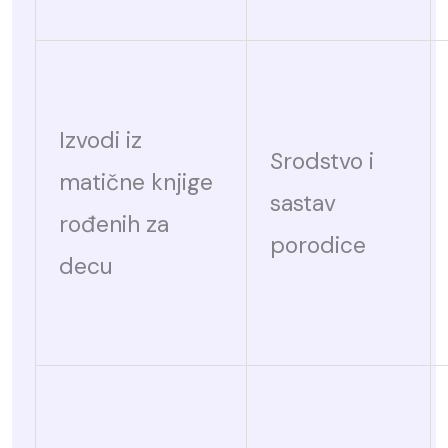
Izvodi iz
Srodstvo i
matične knjige
sastav
rođenih za
porodice
decu