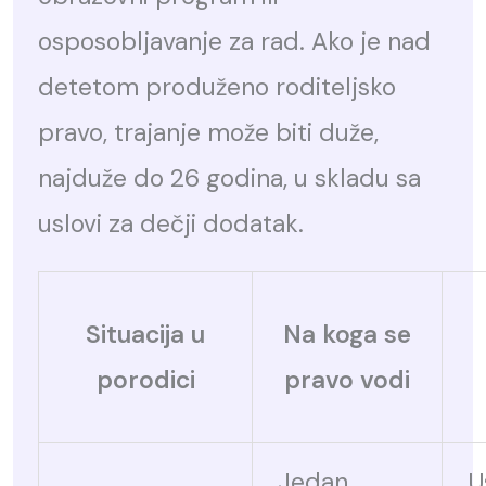
osposobljavanje za rad. Ako je nad
detetom produženo roditeljsko
pravo, trajanje može biti duže,
najduže do 26 godina, u skladu sa
uslovi za dečji dodatak.
Situacija u
Na koga se
porodici
pravo vodi
Jedan
U