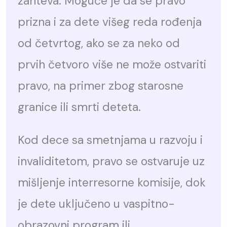
zahteva. Moguće je da se pravo
prizna i za dete višeg reda rođenja
od četvrtog, ako se za neko od
prvih četvoro više ne može ostvariti
pravo, na primer zbog starosne
granice ili smrti deteta.
Kod dece sa smetnjama u razvoju i
invaliditetom, pravo se ostvaruje uz
mišljenje interresorne komisije, dok
je dete uključeno u vaspitno-
obrazovni program ili