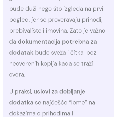
bude duži nego što izgleda na prvi
pogled, jer se proveravaju prihodi,
prebivalište i imovina. Zato je važno
da
dokumentacija potrebna za
dodatak
bude sveža i čitka, bez
neoverenih kopija kada se traži
overa.
U praksi,
uslovi za dobijanje
dodatka
se najčešće “lome” na
dokazima o prihodima i