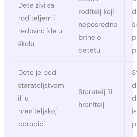
Dete živi sa
roditelj koji
d
roditeljem i
neposredno
š
redovno ide u
brine o
p
školu
detetu
p
Dete je pod
S
starateljstvom
d
Staratelj ili
ili u
d
hranitelj
hraniteljskoj
i
porodici
p