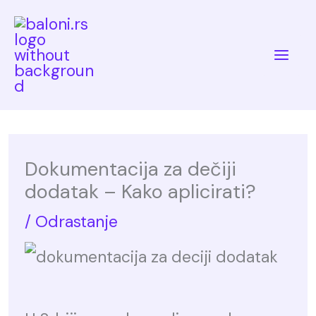
Skip
to
Mai
content
Me
Dokumentacija za dečiji
dodatak – Kako aplicirati?
/
Odrastanje