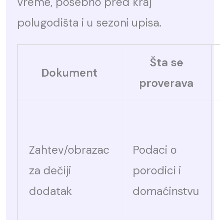
vreme, posebno pred kraj
polugodišta i u sezoni upisa.
Šta se
Dokument
proverava
Zahtev/obrazac
Podaci o
za dečiji
porodici i
dodatak
domaćinstvu