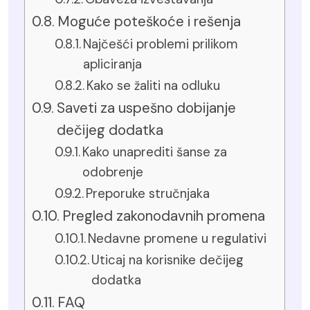
Moguće poteškoće i rešenja
Najčešći problemi prilikom
apliciranja
Kako se žaliti na odluku
Saveti za uspešno dobijanje
dečijeg dodatka
Kako unaprediti šanse za
odobrenje
Preporuke stručnjaka
Pregled zakonodavnih promena
Nedavne promene u regulativi
Uticaj na korisnike dečijeg
dodatka
FAQ