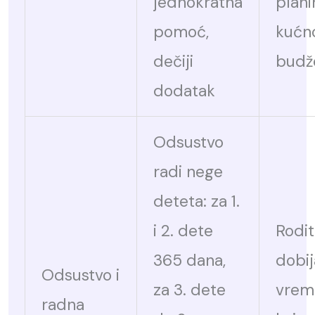
jednokratna
plani
pomoć,
kućn
dečiji
budž
dodatak
Odsustvo
radi nege
deteta: za 1.
i 2. dete
Rodit
365 dana,
dobij
Odsustvo i
za 3. dete
vrem
radna