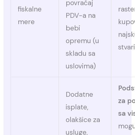
povraćaj
fiskalne
raste
PDV-a na
mere
kupo
bebi
najsk
opremu (u
stvari
skladu sa
uslovima)
Podst
Dodatne
za p
isplate,
sa vi
olakšice za
mogu 
usluge,