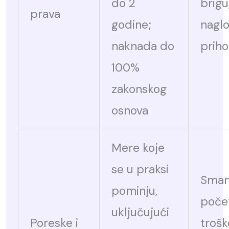
do 2
brigu
prava
godine;
nagl
naknada do
prih
100%
zakonskog
osnova
Mere koje
se u praksi
Sman
pominju,
poče
uključujući
Poreske i
trošk