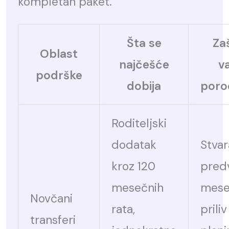
kompletan paket.
Šta se
Za
Oblast
najčešće
v
podrške
dobija
poro
Roditeljski
dodatak
Stvar
kroz 120
pred
mesečnih
mese
Novčani
rata,
priliv
transferi