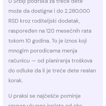
U Srbiji podrška za treće dete
može da dostigne i do 2.280.000
RSD kroz roditeljski dodatak,
raspoređen na 120 mesečnih rata
tokom 10 godina. To je iznos koji
mnogim porodicama menja
računicu — od planiranja troškova
do odluke da li je treće dete realan
korak.
U praksi se najčešće pominje
raspon ukupne isplate od oko