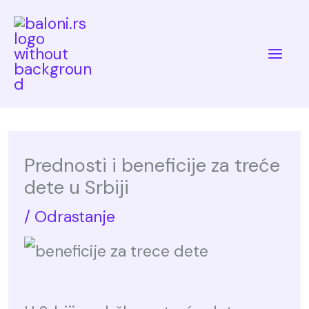
Skip
to
Mai
content
Me
Prednosti i beneficije za treće
dete u Srbiji
/
Odrastanje