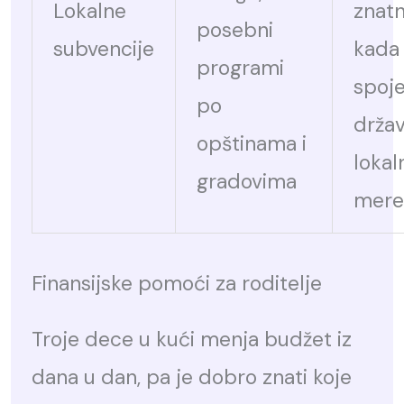
Lokalne
znatn
posebni
subvencije
kada
programi
spoj
po
držav
opštinama i
lokal
gradovima
mere
Finansijske pomoći za roditelje
Troje dece u kući menja budžet iz
dana u dan, pa je dobro znati koje