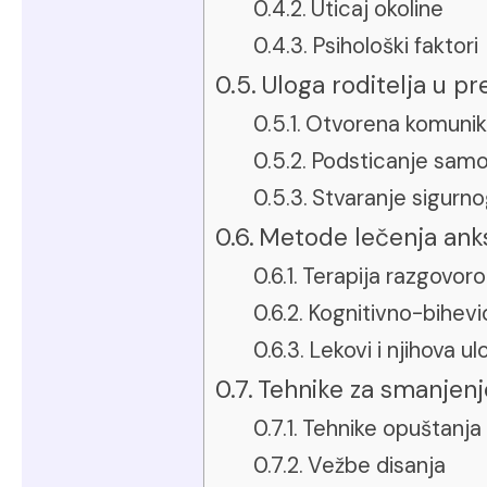
Uticaj okoline
Psihološki faktori
Uloga roditelja u pr
Otvorena komunik
Podsticanje sam
Stvaranje sigurno
Metode lečenja ank
Terapija razgovor
Kognitivno-bihevio
Lekovi i njihova u
Tehnike za smanjenj
Tehnike opuštanja
Vežbe disanja