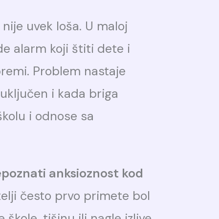
nije uvek loša. U maloj
 alarm koji štiti dete i
remi. Problem nastaje
uključen i kada briga
kolu i odnose sa
epoznati anksioznost kod
telji često prvo primete bol
kole, tišinu ili nagle izlive