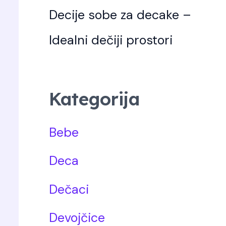
Decije sobe za decake –
Idealni dečiji prostori
Kategorija
Bebe
Deca
Dečaci
Devojčice