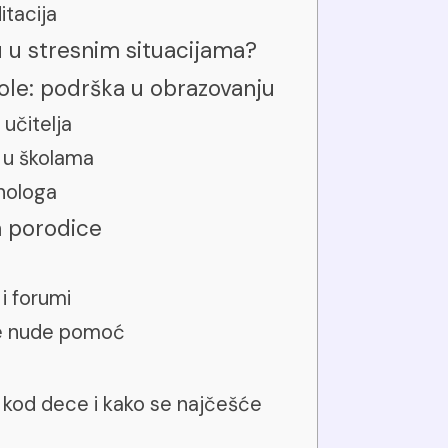
itacija
 u stresnim situacijama?
le: podrška u obrazovanju
 učitelja
 u školama
ihologa
a porodice
i forumi
je nude pomoć
t kod dece i kako se najčešće