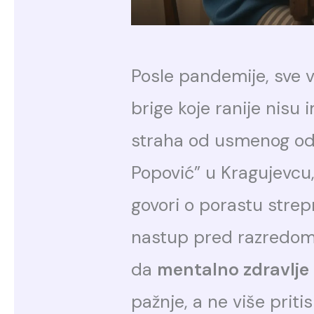
Posle pandemije, sve vi
brige koje ranije nisu 
straha od usmenog od
Popović” u Kragujevcu,
govori o porastu strep
nastup pred razredom i
da
mentalno zdravlje 
pažnje, a ne više pritis