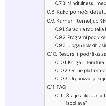
Mindfulness i med
Kako pomoći detetu
Kamen-temeljac ško
Saradnja roditelja i
Programi podrške
Uloga školskih ps
Resursi i podrška z
Knjige i literatura
Online platforme 
Organizacije ko
FAQ
Šta je anksioznos
ispoljava?