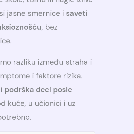
si jasne smernice i
saveti
anksioznošću
, bez
ice.
mo razliku između straha i
imptome i faktore rizika.
či
podrška deci posle
d kuće, u učionici i uz
potrebno.