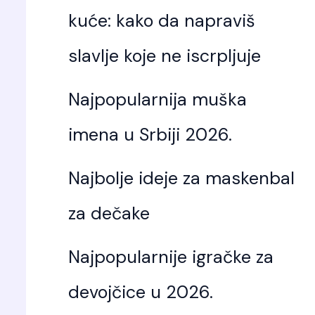
kuće: kako da napraviš
slavlje koje ne iscrpljuje
Najpopularnija muška
imena u Srbiji 2026.
Najbolje ideje za maskenbal
za dečake
Najpopularnije igračke za
devojčice u 2026.