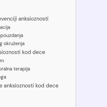
evenciji anksioznosti
acija
opouzdanja
g okruženja
sioznosti kod dece
om
ralna terapija
loga
e anksioznosti kod dece