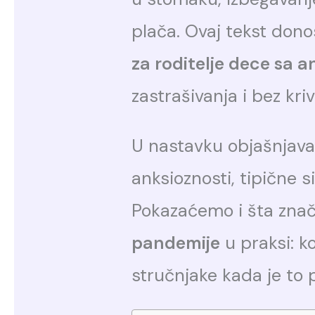
plača. Ovaj tekst dono
za roditelje dece sa 
zastrašivanja i bez kriv
U nastavku objašnjava
anksioznosti, tipične s
Pokazaćemo i šta zna
pandemije
u praksi: ko
stručnjake kada je to 