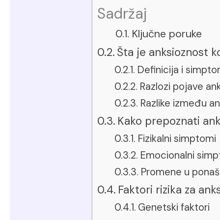
Sadržaj
Ključne poruke
Šta je anksioznost 
Definicija i simpto
Razlozi pojave an
Razlike između ank
Kako prepoznati an
Fizikalni simptomi
Emocionalni simp
Promene u ponaš
Faktori rizika za an
Genetski faktori