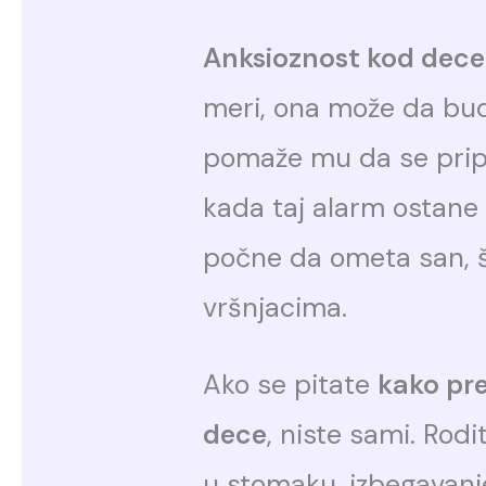
Anksioznost kod dece
meri, ona može da bude
pomaže mu da se prip
kada taj alarm ostane 
počne da ometa san, š
vršnjacima.
Ako se pitate
kako pr
dece
, niste sami. Rodi
u stomaku, izbegavanje š