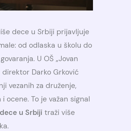
še dece u Srbiji prijavljuje
imale: od odlaska u školu do
govaranja. U OŠ „Jovan
 direktor Darko Grković
nji vezanih za druženje,
 ocene. To je važan signal
dece u Srbiji
traži više
ka.