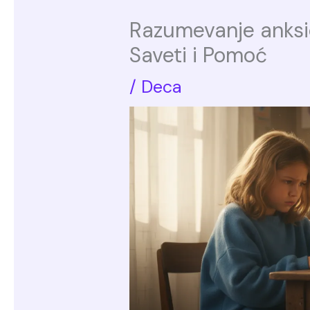
Razumevanje anksi
Saveti i Pomoć
/
Deca