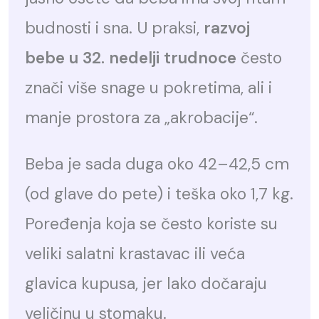
budnosti i sna. U praksi,
razvoj
bebe u 32. nedelji trudnoce
često
znači više snage u pokretima, ali i
manje prostora za „akrobacije“.
Beba je sada duga oko 42–42,5 cm
(od glave do pete) i teška oko 1,7 kg.
Poređenja koja se često koriste su
veliki salatni krastavac ili veća
glavica kupusa, jer lako dočaraju
veličinu u stomaku.