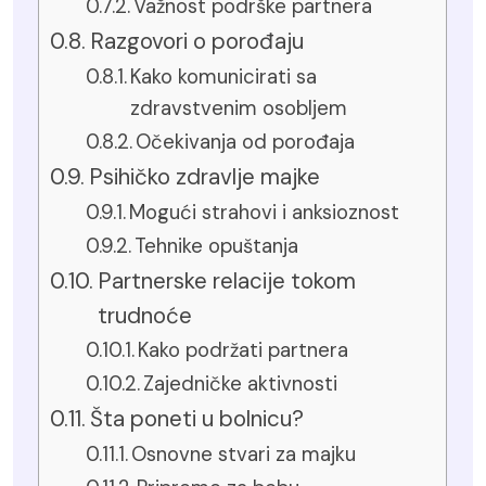
Važnost podrške partnera
Razgovori o porođaju
Kako komunicirati sa
zdravstvenim osobljem
Očekivanja od porođaja
Psihičko zdravlje majke
Mogući strahovi i anksioznost
Tehnike opuštanja
Partnerske relacije tokom
trudnoće
Kako podržati partnera
Zajedničke aktivnosti
Šta poneti u bolnicu?
Osnovne stvari za majku