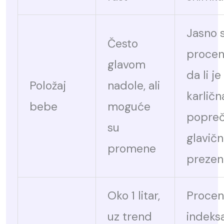
Jasno 
Često
procen
glavom
da li je
Položaj
nadole, ali
karličn
bebe
moguće
poprečn
su
glavič
promene
prezen
Oko 1 litar,
Procen
uz trend
indeks