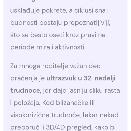
usklađuje pokrete, a ciklusi sna i
budnosti postaju prepoznatljiviji,
što se često oseti kroz pravilne
periode mira i aktivnosti.
Za mnoge roditelje važan deo
praćenja je
ultrazvuk u 32. nedelji
trudnoce
, jer daje jasniju sliku rasta
i položaja. Kod blizanačke ili
visokorizične trudnoće, lekar nekad
preporuči i 3D/4D pregled, kako bi