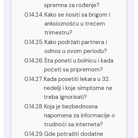
spremna za rođenje?
Kako se nositi sa brigom i
anksioznošću u trećem
trimestru?
Kako podržati partnera i
odnos u ovom periodu?
Šta poneti u bolnicu i kada
početi sa pripremom?
Kada posetiti lekara u 32.
nedelji i koje simptome ne
treba ignorisati?
Koja je bezbednosna
napomena za informacije o
trudnoći sa interneta?
Gde potražiti dodatne