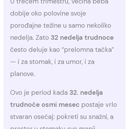
U trećem trimestru, većina beba
dobije oko polovine svoje
porođajne težine u samo nekoliko
nedelja. Zato
32 nedelja trudnoce
često deluje kao “prelomna tačka”
— i za stomak, i za umor, i za
planove.
Ovo je period kada
32. nedelja
trudnoće osmi mesec
postaje vrlo
stvaran osećaj: pokreti su snažni, a
prostor u stomaku sve manji.