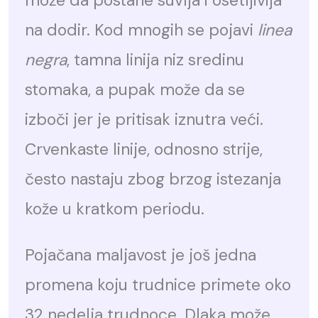
može da postane suvlja i osetljivija
na dodir. Kod mnogih se pojavi
linea
negra
, tamna linija niz sredinu
stomaka, a pupak može da se
izboči jer je pritisak iznutra veći.
Crvenkaste linije, odnosno strije,
često nastaju zbog brzog istezanja
kože u kratkom periodu.
Pojačana maljavost je još jedna
promena koju trudnice primete oko
32 nedelja trudnoce. Dlaka može