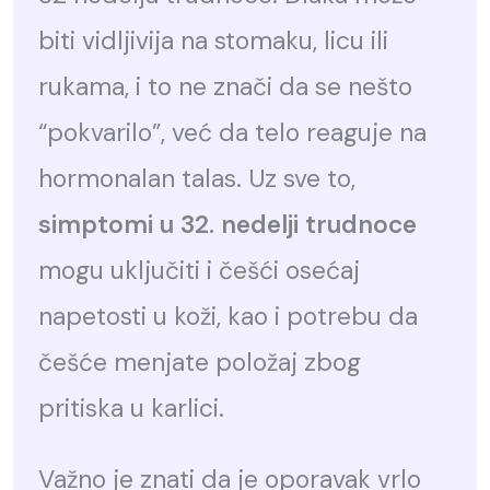
biti vidljivija na stomaku, licu ili
rukama, i to ne znači da se nešto
“pokvarilo”, već da telo reaguje na
hormonalan talas. Uz sve to,
simptomi u 32. nedelji trudnoce
mogu uključiti i češći osećaj
napetosti u koži, kao i potrebu da
češće menjate položaj zbog
pritiska u karlici.
Važno je znati da je oporavak vrlo