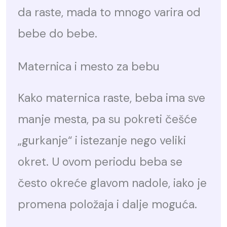
da raste, mada to mnogo varira od
bebe do bebe.
Maternica i mesto za bebu
Kako maternica raste, beba ima sve
manje mesta, pa su pokreti češće
„gurkanje“ i istezanje nego veliki
okret. U ovom periodu beba se
često okreće glavom nadole, iako je
promena položaja i dalje moguća.