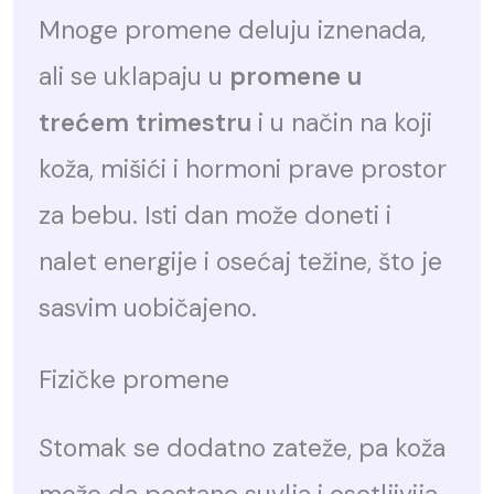
Mnoge promene deluju iznenada,
ali se uklapaju u
promene u
trećem trimestru
i u način na koji
koža, mišići i hormoni prave prostor
za bebu. Isti dan može doneti i
nalet energije i osećaj težine, što je
sasvim uobičajeno.
Fizičke promene
Stomak se dodatno zateže, pa koža