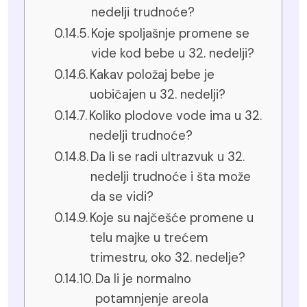
nedelji trudnoće?
Koje spoljašnje promene se
vide kod bebe u 32. nedelji?
Kakav položaj bebe je
uobičajen u 32. nedelji?
Koliko plodove vode ima u 32.
nedelji trudnoće?
Da li se radi ultrazvuk u 32.
nedelji trudnoće i šta može
da se vidi?
Koje su najčešće promene u
telu majke u trećem
trimestru, oko 32. nedelje?
Da li je normalno
potamnjenje areola