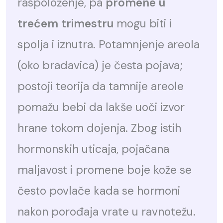
raspoloženje, pa
promene u
trećem trimestru
mogu biti i
spolja i iznutra. Potamnjenje areola
(oko bradavica) je česta pojava;
postoji teorija da tamnije areole
pomažu bebi da lakše uoči izvor
hrane tokom dojenja. Zbog istih
hormonskih uticaja, pojačana
maljavost i promene boje kože se
često povlače kada se hormoni
nakon porođaja vrate u ravnotežu.