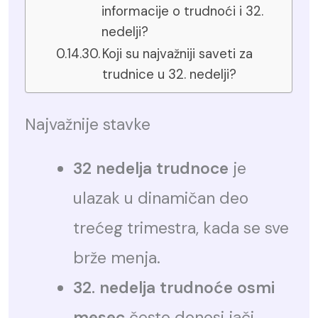
informacije o trudnoći i 32.
nedelji?
Koji su najvažniji saveti za
trudnice u 32. nedelji?
Najvažnije stavke
32 nedelja trudnoce
je
ulazak u dinamičan deo
trećeg trimestra, kada se sve
brže menja.
32. nedelja trudnoće osmi
mesec
često donosi jači