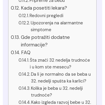
Pripreme za bebu
Kada posetiti lekara?
Redovni pregledi
Upozorenja na alarmantne
simptome
Gde potražiti dodatne
informacije?
FAQ
Šta znači 32 nedelja trudnoće
i u kom ste mesecu?
Da li je normalno da se beba u
32. nedelji spušta ka karlici?
Kolika je beba u 32. nedelji
trudnoće?
Kako izgleda razvoj bebe u 32.