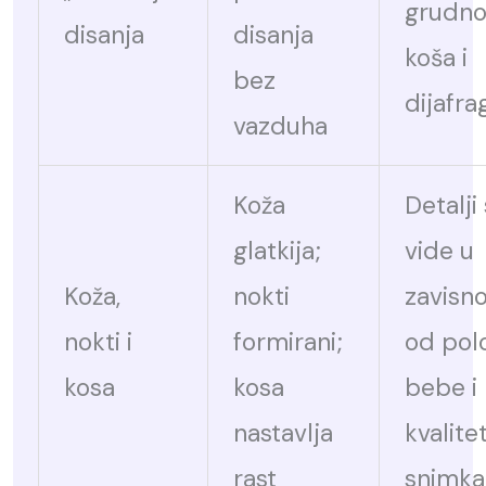
grudn
disanja
disanja
koša i
bez
dijafr
vazduha
Koža
Detalji
glatkija;
vide u
Koža,
nokti
zavisno
nokti i
formirani;
od pol
kosa
kosa
bebe i
nastavlja
kvalite
rast
snimka