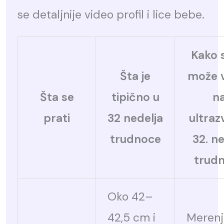
se detaljnije video profil i lice bebe.
Kako 
Šta je
može v
Šta se
tipično u
n
prati
32 nedelja
ultraz
trudnoce
32. ne
trud
Oko 42–
42,5 cm i
Merenj