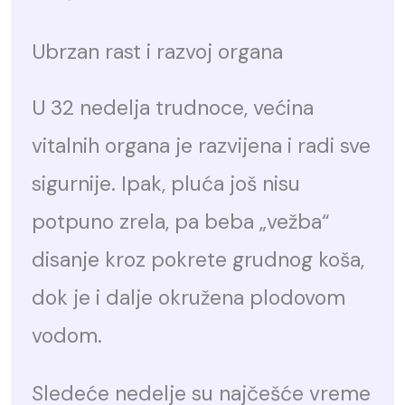
Ubrzan rast i razvoj organa
U 32 nedelja trudnoce, većina
vitalnih organa je razvijena i radi sve
sigurnije. Ipak, pluća još nisu
potpuno zrela, pa beba „vežba“
disanje kroz pokrete grudnog koša,
dok je i dalje okružena plodovom
vodom.
Sledeće nedelje su najčešće vreme