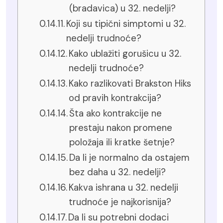
(bradavica) u 32. nedelji?
Koji su tipični simptomi u 32.
nedelji trudnoće?
Kako ublažiti gorušicu u 32.
nedelji trudnoće?
Kako razlikovati Brakston Hiks
od pravih kontrakcija?
Šta ako kontrakcije ne
prestaju nakon promene
položaja ili kratke šetnje?
Da li je normalno da ostajem
bez daha u 32. nedelji?
Kakva ishrana u 32. nedelji
trudnoće je najkorisnija?
Da li su potrebni dodaci