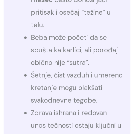
pritisak i osećaj “težine” u
telu.
Beba može početi da se
spušta ka karlici, ali porođaj
obično nije “sutra”.
Šetnje, čist vazduh i umereno
kretanje mogu olakšati
svakodnevne tegobe.
Zdrava ishrana i redovan
unos tečnosti ostaju ključni u