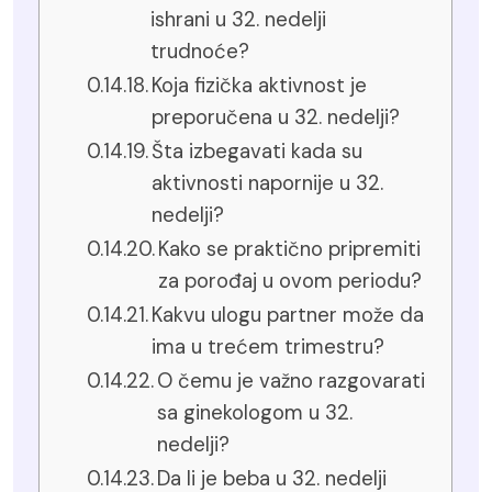
ishrani u 32. nedelji
trudnoće?
Koja fizička aktivnost je
preporučena u 32. nedelji?
Šta izbegavati kada su
aktivnosti napornije u 32.
nedelji?
Kako se praktično pripremiti
za porođaj u ovom periodu?
Kakvu ulogu partner može da
ima u trećem trimestru?
O čemu je važno razgovarati
sa ginekologom u 32.
nedelji?
Da li je beba u 32. nedelji