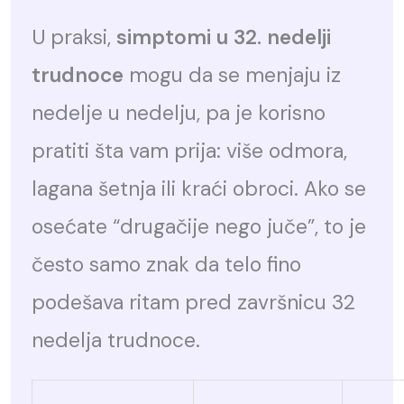
U praksi,
simptomi u 32. nedelji
trudnoce
mogu da se menjaju iz
nedelje u nedelju, pa je korisno
pratiti šta vam prija: više odmora,
lagana šetnja ili kraći obroci. Ako se
osećate “drugačije nego juče”, to je
često samo znak da telo fino
podešava ritam pred završnicu 32
nedelja trudnoce.