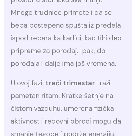
Mnoge trudnice primete i da se
beba postepeno spušta iz predela
ispod rebara ka karlici, kao tihi deo
pripreme za porođaj. Ipak, do
porođaja i dalje ima još vremena.
U ovoj fazi,
treći trimestar
traži
pametan ritam. Kratke šetnje na
čistom vazduhu, umerena fizička
aktivnost i redovni obroci mogu da
smanje tegobe i podrže energiju.