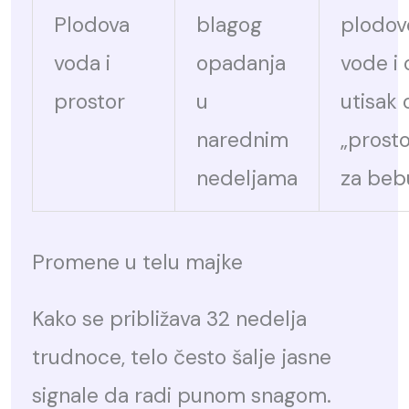
Plodova
blagog
plodov
voda i
opadanja
vode i 
prostor
u
utisak 
narednim
„prosto
nedeljama
za beb
Promene u telu majke
Kako se približava 32 nedelja
trudnoce, telo često šalje jasne
signale da radi punom snagom.