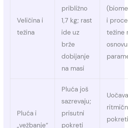
približno
(biomet
Veličina i
1,7 kg; rast
i proc
težina
ide uz
težine 
brže
osnovu
dobijanje
parame
na masi
Pluća još
Uočava
sazrevaju;
ritmičn
Pluća i
prisutni
pokret
„vežbanje“
pokreti