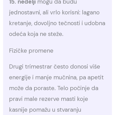
15. nedelji
mogu da budu
jednostavni, ali vrlo korisni: lagano
kretanje, dovoljno tečnosti i udobna
odeća koja ne steže.
Fizičke promene
Drugi trimestrar često donosi više
energije i manje mučnina, pa apetit
može da poraste. Telo počinje da
pravi male rezerve masti koje
kasnije pomažu u stvaranju