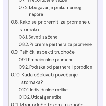
Preporučene vežbe
Izbegavanje prekomernog
napora
Kako se pripremiti za promene u
stomaku
Saveti za žene
Priprema partnera za promene
Psihički aspekti trudnoće
Emocionalne promene
Podrška od partnera i porodice
Kada očekivati povećanje
stomaka?
Individualne razlike
Uticaj genetike
Izbor odeće tokom trudnoće