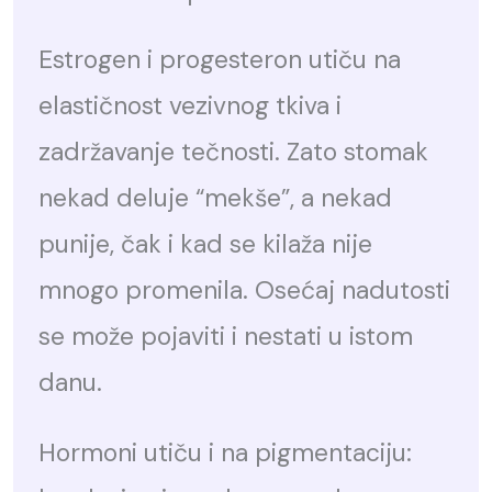
Estrogen i progesteron utiču na
elastičnost vezivnog tkiva i
zadržavanje tečnosti. Zato stomak
nekad deluje “mekše”, a nekad
punije, čak i kad se kilaža nije
mnogo promenila. Osećaj nadutosti
se može pojaviti i nestati u istom
danu.
Hormoni utiču i na pigmentaciju: