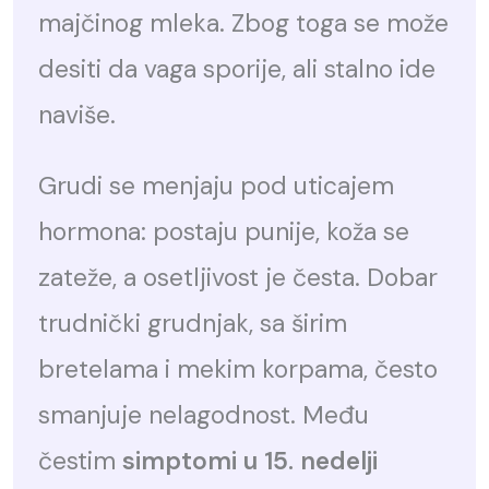
majčinog mleka. Zbog toga se može
desiti da vaga sporije, ali stalno ide
naviše.
Grudi se menjaju pod uticajem
hormona: postaju punije, koža se
zateže, a osetljivost je česta. Dobar
trudnički grudnjak, sa širim
bretelama i mekim korpama, često
smanjuje nelagodnost. Među
čestim
simptomi u 15. nedelji