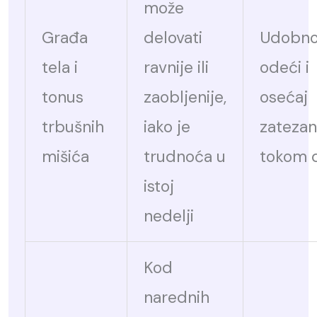
može
Građa
delovati
Udobno
tela i
ravnije ili
odeći i
tonus
zaobljenije,
osećaj
trbušnih
iako je
zatezan
mišića
trudnoća u
tokom 
istoj
nedelji
Kod
narednih