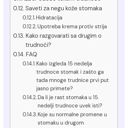
Saveti za negu kože stomaka
Hidratacija
Upotreba krema protiv strija
Kako razgovarati sa drugim o
trudnoći?
FAQ
Kako izgleda 15 nedelja
trudnoce stomak i zašto ga
tada mnoge trudnice prvi put
jasno primete?
Da li je rast stomaka u 15.
nedelji trudnoce uvek isti?
Koje su normalne promene u
stomaku u drugom