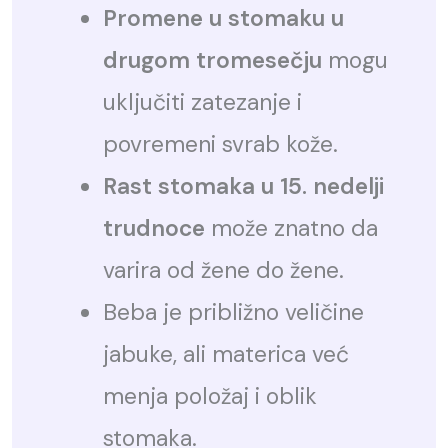
Promene u stomaku u
drugom tromesečju
mogu
uključiti zatezanje i
povremeni svrab kože.
Rast stomaka u 15. nedelji
trudnoce
može znatno da
varira od žene do žene.
Beba je približno veličine
jabuke, ali materica već
menja položaj i oblik
stomaka.