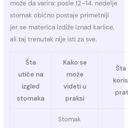
može da varira: posle 12–14. nedelje
stomak obično postaje primetniji
jer se materica izdiže iznad karlice,
ali taj trenutak nije isti za sve.
Šta
Kako se
Šta 
utiče na
može
kori
izgled
videti u
prat
stomaka
praksi
Stomak