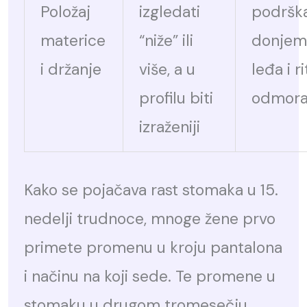
Položaj
izgledati
podršk
materice
“niže” ili
donjem
i držanje
više, a u
leđa i r
profilu biti
odmor
izraženiji
Kako se pojačava rast stomaka u 15.
nedelji trudnoce, mnoge žene prvo
primete promenu u kroju pantalona
i načinu na koji sede. Te promene u
stomaku u drugom tromesečju