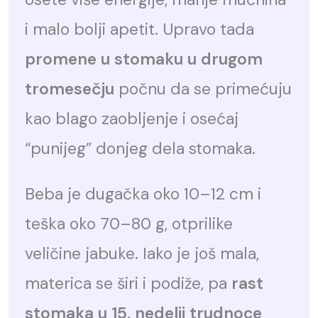
i malo bolji apetit. Upravo tada
promene u stomaku u drugom
tromesečju
počnu da se primećuju
kao blago zaobljenje i osećaj
“punijeg” donjeg dela stomaka.
Beba je dugačka oko 10–12 cm i
teška oko 70–80 g, otprilike
veličine jabuke. Iako je još mala,
materica se širi i podiže, pa
rast
stomaka u 15. nedelji trudnoce