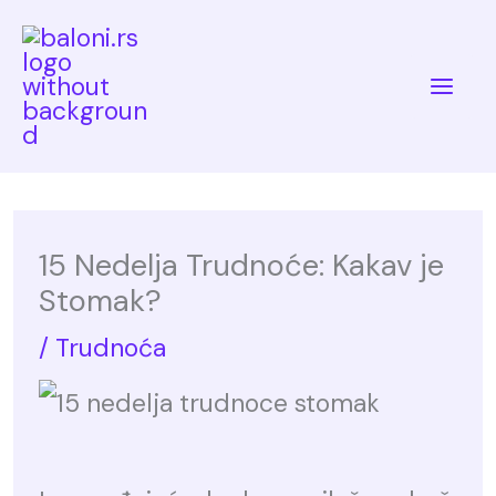
Skip
to
Mai
content
Me
15 Nedelja Trudnoće: Kakav je
Stomak?
/
Trudnoća