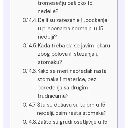
tromesečju baš oko 15.
nedelje?
Da li su zatezanje i „bockanje“
u preponama normalni u 15.
nedelji?
Kada treba da se javim lekaru
zbog bolova ili stezanja u
stomaku?
Kako se meri napredak rasta
stomaka i materice, bez
poređenja sa drugim
trudnicama?
Šta se dešava sa telom u 15.
nedelji, osim rasta stomaka?
Zašto su grudi osetljivije u 15.