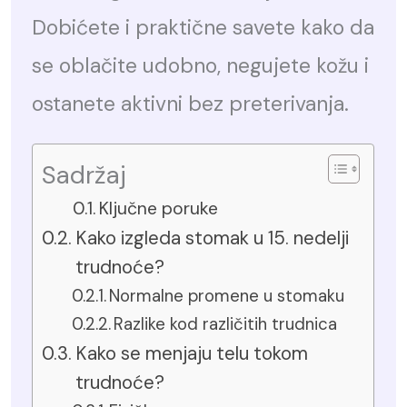
Dobićete i praktične savete kako da
se oblačite udobno, negujete kožu i
ostanete aktivni bez preterivanja.
Sadržaj
Ključne poruke
Kako izgleda stomak u 15. nedelji
trudnoće?
Normalne promene u stomaku
Razlike kod različitih trudnica
Kako se menjaju telu tokom
trudnoće?