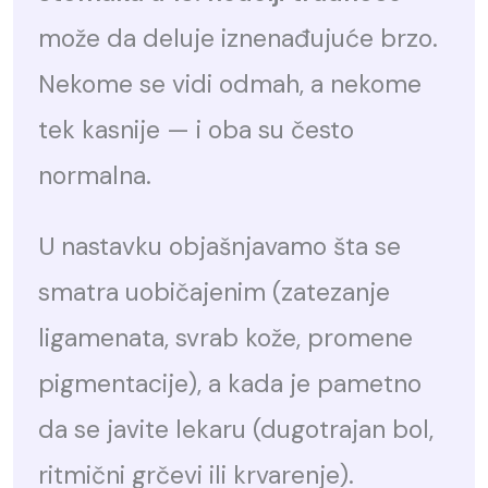
može da deluje iznenađujuće brzo.
Nekome se vidi odmah, a nekome
tek kasnije — i oba su često
normalna.
U nastavku objašnjavamo šta se
smatra uobičajenim (zatezanje
ligamenata, svrab kože, promene
pigmentacije), a kada je pametno
da se javite lekaru (dugotrajan bol,
ritmični grčevi ili krvarenje).