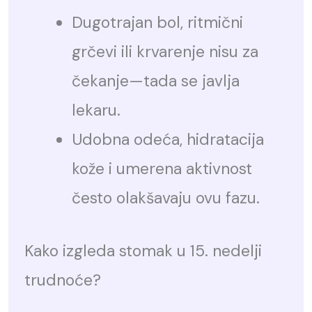
Dugotrajan bol, ritmični
grčevi ili krvarenje nisu za
čekanje—tada se javlja
lekaru.
Udobna odeća, hidratacija
kože i umerena aktivnost
često olakšavaju ovu fazu.
Kako izgleda stomak u 15. nedelji
trudnoće?