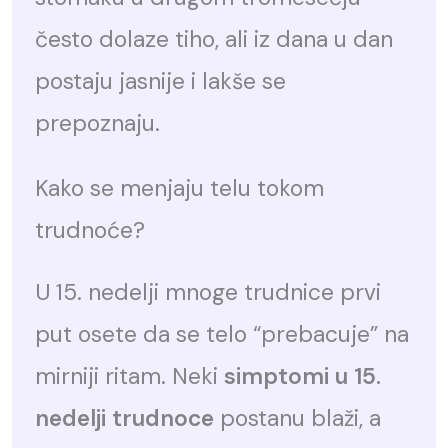
često dolaze tiho, ali iz dana u dan
postaju jasnije i lakše se
prepoznaju.
Kako se menjaju telu tokom
trudnoće?
U 15. nedelji mnoge trudnice prvi
put osete da se telo “prebacuje” na
mirniji ritam. Neki
simptomi u 15.
nedelji trudnoce
postanu blaži, a