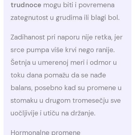
trudnoce
mogu biti i povremena
zategnutost u grudima ili blagi bol.
Zadihanost pri naporu nije retka, jer
srce pumpa više krvi nego ranije.
Šetnja u umerenoj meri i odmor u
toku dana pomažu da se nađe
balans, posebno kad su promene u
stomaku u drugom tromesečju sve
uočljivije i utiču na držanje.
Hormonalne promene