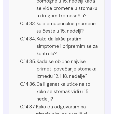
pomogne u 15. nedelji kada
se vide promene u stomaku
u drugom tromesečju?
Koje emocionalne promene
su česte u 15. nedelji?
Kako da lakše pratim
simptome i pripremim se za
kontrolu?
Kada se obično najviše
primeti povećanje stomaka
između 12. i 18. nedelje?
Da li genetika utiče na to
kako se stomak vidi u 15.
nedelji?
Kako da odgovaram na