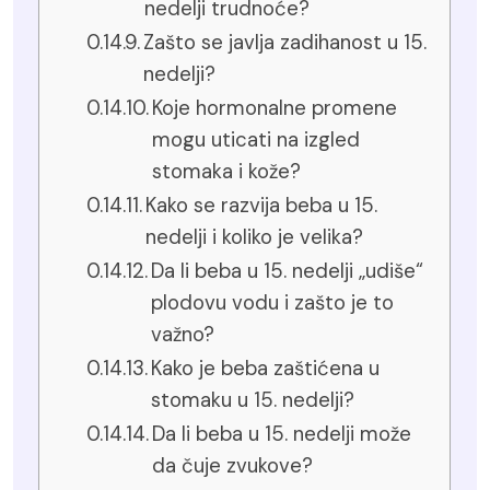
nedelji trudnoće?
Zašto se javlja zadihanost u 15.
nedelji?
Koje hormonalne promene
mogu uticati na izgled
stomaka i kože?
Kako se razvija beba u 15.
nedelji i koliko je velika?
Da li beba u 15. nedelji „udiše“
plodovu vodu i zašto je to
važno?
Kako je beba zaštićena u
stomaku u 15. nedelji?
Da li beba u 15. nedelji može
da čuje zvukove?