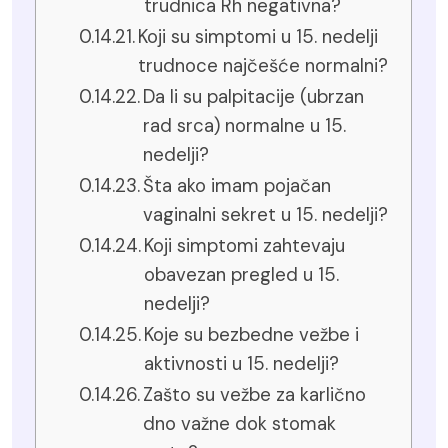
trudnica Rh negativna?
Koji su simptomi u 15. nedelji
trudnoce najčešće normalni?
Da li su palpitacije (ubrzan
rad srca) normalne u 15.
nedelji?
Šta ako imam pojačan
vaginalni sekret u 15. nedelji?
Koji simptomi zahtevaju
obavezan pregled u 15.
nedelji?
Koje su bezbedne vežbe i
aktivnosti u 15. nedelji?
Zašto su vežbe za karlično
dno važne dok stomak