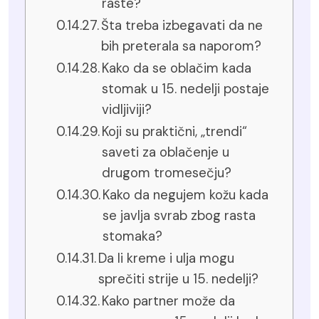
raste?
Šta treba izbegavati da ne
bih preterala sa naporom?
Kako da se oblačim kada
stomak u 15. nedelji postaje
vidljiviji?
Koji su praktični, „trendi“
saveti za oblačenje u
drugom tromesečju?
Kako da negujem kožu kada
se javlja svrab zbog rasta
stomaka?
Da li kreme i ulja mogu
sprečiti strije u 15. nedelji?
Kako partner može da