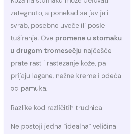
Koža na stomaku može delovati
zategnuto, a ponekad se javlja i
svrab, posebno uveče ili posle
tuširanja. Ove
promene u stomaku
u drugom tromesečju
najčešće
prate rast i rastezanje kože, pa
prijaju lagane, nežne kreme i odeća
od pamuka.
Razlike kod različitih trudnica
Ne postoji jedna “idealna” veličina