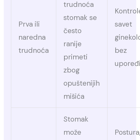
trudnoća
Kontrole
stomak se
Prva ili
savet
često
naredna
ginekol
ranije
trudnoća
bez
primeti
upoređi
zbog
opuštenijih
mišića
Stomak
može
Postura