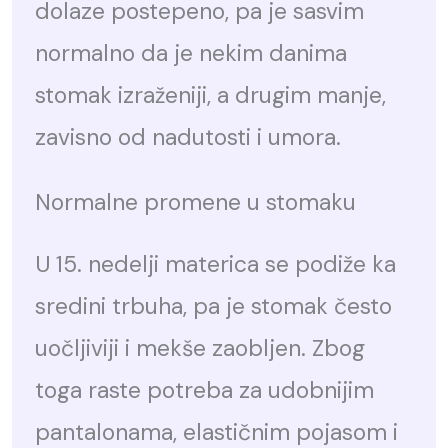
dolaze postepeno, pa je sasvim
normalno da je nekim danima
stomak izraženiji, a drugim manje,
zavisno od nadutosti i umora.
Normalne promene u stomaku
U 15. nedelji materica se podiže ka
sredini trbuha, pa je stomak često
uočljiviji i mekše zaobljen. Zbog
toga raste potreba za udobnijim
pantalonama, elastičnim pojasom i