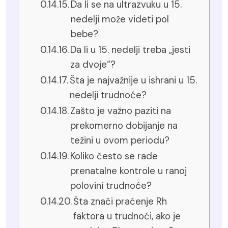
Da li se na ultrazvuku u 15.
nedelji može videti pol
bebe?
Da li u 15. nedelji treba „jesti
za dvoje“?
Šta je najvažnije u ishrani u 15.
nedelji trudnoće?
Zašto je važno paziti na
prekomerno dobijanje na
težini u ovom periodu?
Koliko često se rade
prenatalne kontrole u ranoj
polovini trudnoće?
Šta znači praćenje Rh
faktora u trudnoći, ako je