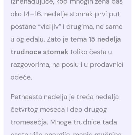
Iznenađujuće, kod mnogih žena baš
oko 14–16. nedelje stomak prvi put
postane “vidljiv” i drugima, ne samo
u ogledalu. Zato je tema
15 nedelja
trudnoce stomak
toliko česta u
razgovorima, na poslu i u prodavnici
odeće.
Petnaesta nedelja je treća nedelja
četvrtog meseca i deo drugog
tromesečja. Mnoge trudnice tada
osete više energije, manje mučnina