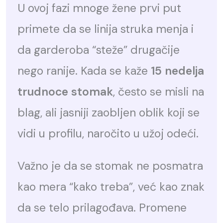
U ovoj fazi mnoge žene prvi put
primete da se linija struka menja i
da garderoba “steže” drugačije
nego ranije. Kada se kaže
15 nedelja
trudnoce stomak
, često se misli na
blag, ali jasniji zaobljen oblik koji se
vidi u profilu, naročito u užoj odeći.
Važno je da se stomak ne posmatra
kao mera “kako treba”, već kao znak
da se telo prilagođava. Promene